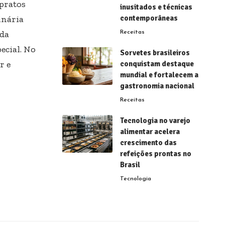
 pratos
inusitados e técnicas
inária
contemporâneas
nda
Receitas
ecial. No
Sorvetes brasileiros
r e
conquistam destaque
mundial e fortalecem a
gastronomia nacional
Receitas
Tecnologia no varejo
alimentar acelera
crescimento das
refeições prontas no
Brasil
Tecnologia