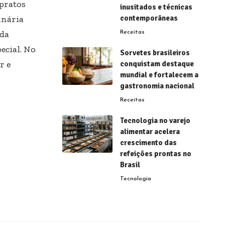
 pratos
inusitados e técnicas
inária
contemporâneas
nda
Receitas
ecial. No
Sorvetes brasileiros
r e
conquistam destaque
mundial e fortalecem a
gastronomia nacional
Receitas
Tecnologia no varejo
alimentar acelera
crescimento das
refeições prontas no
Brasil
Tecnologia