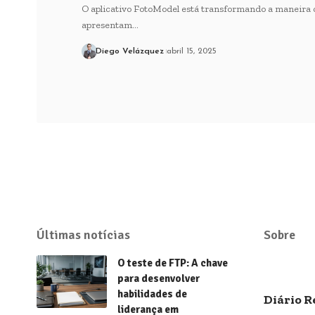
O aplicativo FotoModel está transformando a maneira 
apresentam…
Diego Velázquez
abril 15, 2025
Últimas notícias
Sobre
O teste de FTP: A chave
para desenvolver
habilidades de
Diário R
liderança em