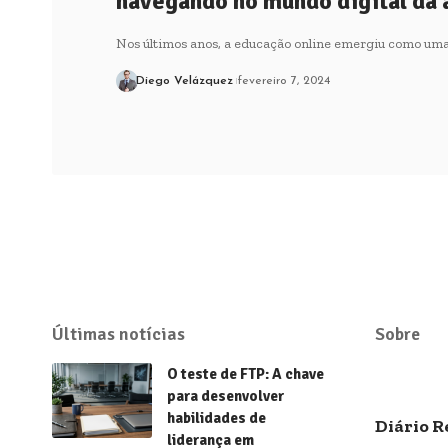
navegando no mundo digital da
Nos últimos anos, a educação online emergiu como um
Diego Velázquez
fevereiro 7, 2024
Últimas notícias
Sobre
O teste de FTP: A chave
para desenvolver
habilidades de
Diário R
liderança em