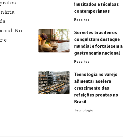
 pratos
inusitados e técnicas
inária
contemporâneas
nda
Receitas
ecial. No
Sorvetes brasileiros
r e
conquistam destaque
mundial e fortalecem a
gastronomia nacional
Receitas
Tecnologia no varejo
alimentar acelera
crescimento das
refeições prontas no
Brasil
Tecnologia