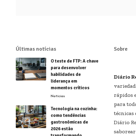
Últimas notícias
Sobre
O teste de FTP: A chave
para desenvolver
habilidades de
Diário R
liderança em
variedad
momentos críticos
rápidos e
Notícias
para todo
Tecnologia na cozinha:
técnicas 
como tendências
Diário R
gastronômicas de
2026 estão
saborear
transformando