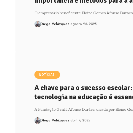
importância e métodos para a a
O empresário beneficente Eloizo Gomes Afonso Duraes r
Diego Velázquez
agosto 26, 2025
NOTÍCIAS
A chave para o sucesso escolar:
tecnologia na educação é essen
A Fundação Gentil Afonso Durães, criada por Eloizo G
Diego Velázquez
abril 4, 2025