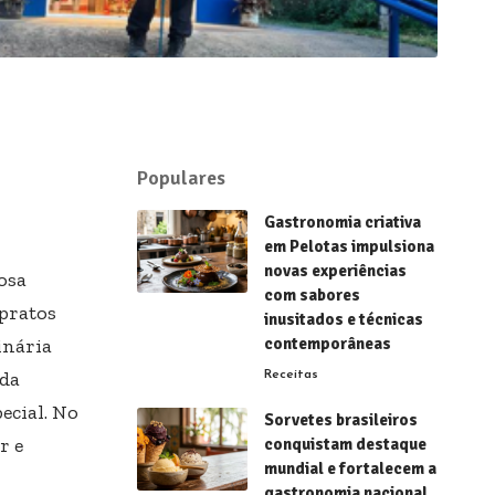
Populares
Gastronomia criativa
em Pelotas impulsiona
novas experiências
osa
com sabores
 pratos
inusitados e técnicas
inária
contemporâneas
nda
Receitas
ecial. No
Sorvetes brasileiros
r e
conquistam destaque
mundial e fortalecem a
gastronomia nacional