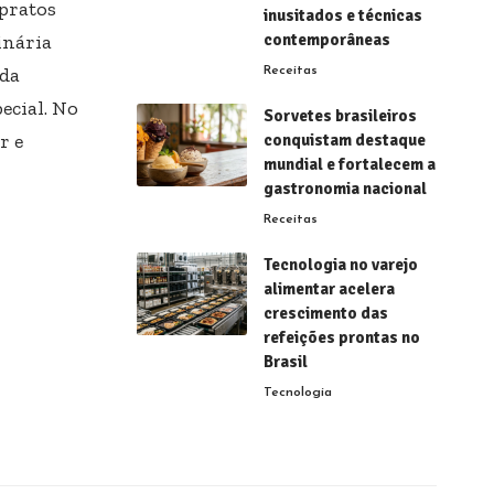
 pratos
inusitados e técnicas
inária
contemporâneas
nda
Receitas
ecial. No
Sorvetes brasileiros
r e
conquistam destaque
mundial e fortalecem a
gastronomia nacional
Receitas
Tecnologia no varejo
alimentar acelera
crescimento das
refeições prontas no
Brasil
Tecnologia