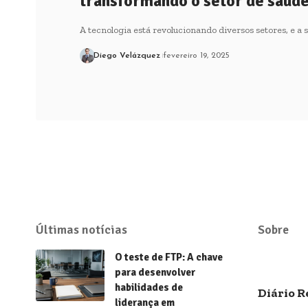
transformando o setor de saúd
A tecnologia está revolucionando diversos setores, e a 
Diego Velázquez
fevereiro 19, 2025
Últimas notícias
Sobre
O teste de FTP: A chave
para desenvolver
habilidades de
Diário R
liderança em