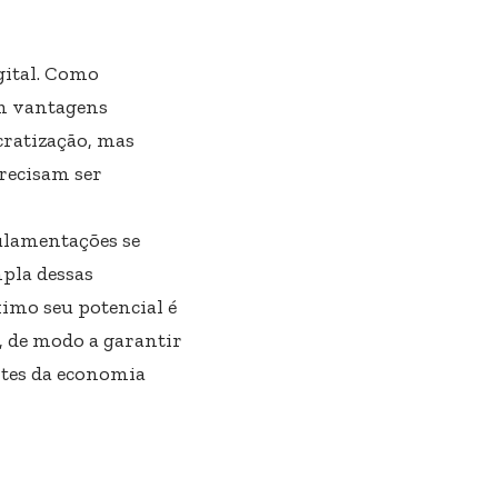
gital. Como
em vantagens
cratização, mas
recisam ser
gulamentações se
pla dessas
imo seu potencial é
, de modo a garantir
ntes da economia