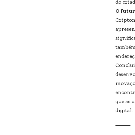
do criad
O futur
Criptom
apresen
signifi
também 
endereç
Conclui
desenvo
inovaçõ
encontr
que as 
digital.