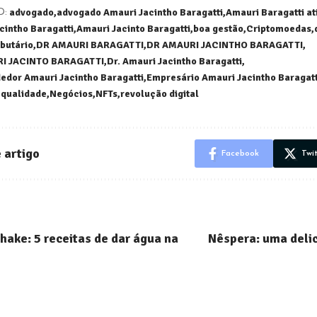
advogado
advogado Amauri Jacintho Baragatti
Amauri Baragatti at
D:
cintho Baragatti
Amauri Jacinto Baragatti
boa gestão
Criptomoedas
ibutário
DR AMAURI BARAGATTI
DR AMAURI JACINTHO BARAGATTI
I JACINTO BARAGATTI
Dr. Amauri Jacintho Baragatti
dor Amauri Jacintho Baragatti
Empresário Amauri Jacintho Baragatt
 qualidade
Negócios
NFTs
revolução digital
 artigo
Facebook
Twi
Shake: 5 receitas de dar água na
Nêspera: uma delic