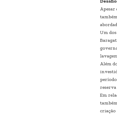
Desafio
Apesar 
também 
abordad
Um dos 
Baragat
governo
lavagem 
Além do
investi
período
reserva 
Em rela
também 
criação