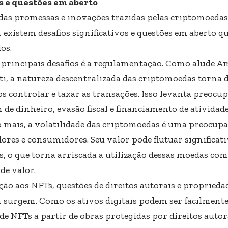
s e questões em aberto
das promessas e inovações trazidas pelas criptomoedas 
existem desafios significativos e questões em aberto q
os.
principais desafios é a regulamentação. Como alude A
ti, a natureza descentralizada das criptomoedas torna di
s controlar e taxar as transações. Isso levanta preocu
de dinheiro, evasão fiscal e financiamento de atividades
 mais, a volatilidade das criptomoedas é uma preocup
dores e consumidores. Seu valor pode flutuar significa
s, o que torna arriscada a utilização dessas moedas co
de valor.
ção aos NFTs, questões de direitos autorais e propriedad
surgem. Como os ativos digitais podem ser facilmente 
 de NFTs a partir de obras protegidas por direitos auto