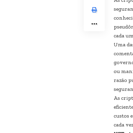
seguran
conheci
pseudôn
cada um
Uma das
comenta
governo 
ou mani
razão p
seguran
As crip
eficien
custos 
cada vez