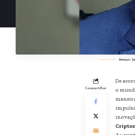
Amauri J
De acor
Compartilhar
o mundo
maneira
impulsi
inovaçõ
Cripto
As crip