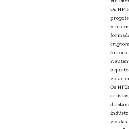
NFTs: t
Os NFTs
propried
músicas
formado
criptom
é único 
A auten
o que t
valor in
Os NFTs
artista
diretam
indústr
vendas.