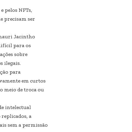
e pelos NFTs,
ue precisam ser
mauri Jacintho
fícil para os
pações sobre
 ilegais.
ação para
tivamente em curtos
mo meio de troca ou
e intelectual
replicados, a
rais sem a permissão