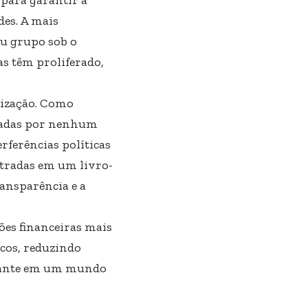
des. A mais
ou grupo sob o
s têm proliferado,
lização. Como
oladas por nenhum
rferências políticas
stradas em um livro-
ansparência e a
ões financeiras mais
ncos, reduzindo
rtante em um mundo