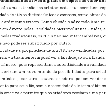
ransformando ativos digitais em objetos de valor ún
 são uma extensão das criptomoedas que permitem rep
ade de ativos digitais únicos e escassos, como obras de 
 e até mesmo tweets. Como elucida o advogado Amauri 
 em direito pelas Faculdades Metropolitanas Unidas, a
oedas tradicionais, os NFTs não são intercambiáveis, ou
e não pode ser substituído por outro.
ticidade e a propriedade de um NFT são verificadas por
orna virtualmente impossível a falsificação ou a fraude
trínseco, pois representam a autenticidade e a raridade
 abriram um novo mundo de possibilidades para criador
s, músicos, escritores e outros criadores podem vender 
ente para seus fãs, sem a necessidade de intermediários
ia criativa e permite que os criadores recebam uma part