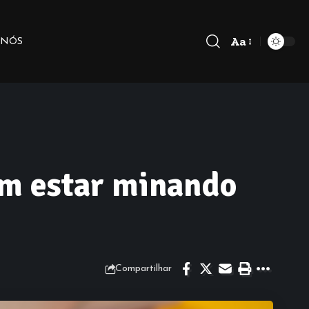
Aa
 NÓS
em estar minando
Compartilhar