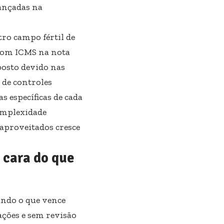
ançadas na
ro campo fértil de
 com ICMS na nota
posto devido nas
 de controles
s específicas de cada
omplexidade
 aproveitados cresce
s cara do que
ando o que vence
ações e sem revisão