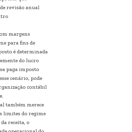
de revisão anual
utro
 com margens
me para fins de
mposto é determinada
ntemente do lucro
esa paga imposto
esse cenário, pode
rganização contábil
e.
nal também merece
s limites do regime
da receita, o
ade operacional do