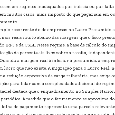
cem em regimes inadequados por inércia ou por falta 
em muitos casos, mais imposto do que pagariam em o
ramento.
plo recorrente é o de empresas no Lucro Presumido
onais reais muito abaixo das margens que o fisco presu
 do IRPJ e da CSLL. Nesse regime, a base de cálculo do i
licação de percentuais fixos sobre a receita, independe
. Quando a margem real é inferior à presumida, a empr
m lucro que não existe. A migração para o Lucro Real, n
ma redução expressiva da carga tributária, mas exige o
sição para lidar com a complexidade adicional do regim
Maciel destaca que o enquadramento no Simples Nacio
 periódica. À medida que o faturamento se aproxima do
a folha de pagamento representa uma parcela relevante 
tivo com outros regimes pode revelar que a simplicid