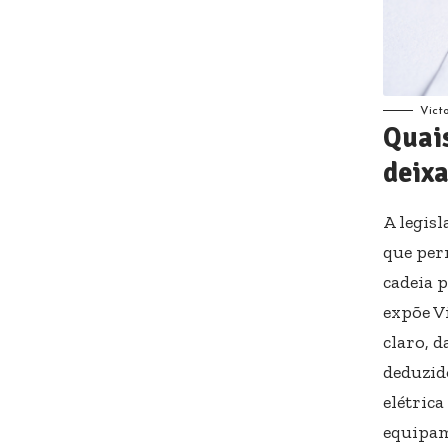
Vict
Quais
deixa
A legis
que per
cadeia 
expõe V
claro, 
deduzid
elétric
equipam