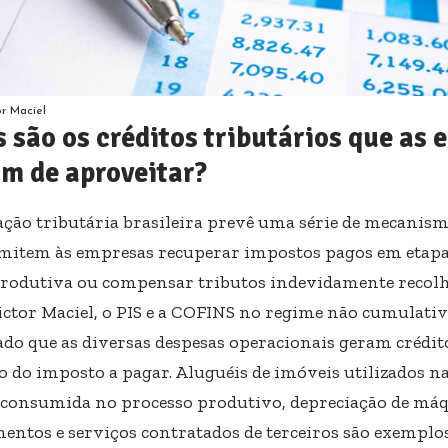
or Maciel
 são os créditos tributários que as
m de aproveitar?
lação tributária brasileira prevê uma série de mecanis
mitem às empresas recuperar impostos pagos em etapa
produtiva ou compensar tributos indevidamente recol
ictor Maciel, o PIS e a COFINS no regime não cumulat
dado que as diversas despesas operacionais geram crédit
o do imposto a pagar. Aluguéis de imóveis utilizados na
a consumida no processo produtivo, depreciação de máq
entos e serviços contratados de terceiros são exemplo