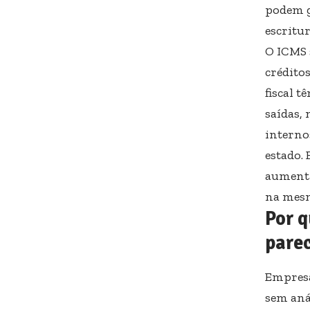
podem g
escritur
O ICMS 
crédito
fiscal 
saídas,
interno
estado.
aumenta
na mes
Por q
pare
Empresa
sem aná