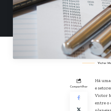
Victor Ma
Há uma 
Compartilhar
e setor
Victor 
entre o 
planeja