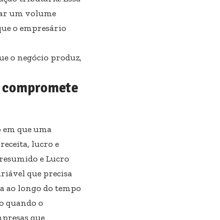
tar um volume
que o empresário
ue o negócio produz,
o compromete
io em que uma
eceita, lucro e
Presumido e Lucro
riável que precisa
da ao longo do tempo
lo quando o
mpresas que