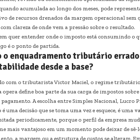
 quando acumulada ao longo dos meses, pode represen
ivo de recursos drenados da margem operacional sem 
 com clareza de onde vem a pressão sobre o resultado.
em quer entender onde o imposto está consumindo o q
igo é o ponto de partida.
 o enquadramento tributário errad
tabilidade desde a base?
do com o tributarista Victor Maciel, o regime tributár
opera define boa parte da sua carga de impostos sobre r
e pagamento. A escolha entre Simples Nacional, Lucro 
o é uma decisão que se toma uma vez e esquece, é uma va
isitada periodicamente, porque o perfil da empresa mu
ime mais vantajoso em um momento pode deixar de sê-
ento, a margem ou a estrutura de custos se alteram. E