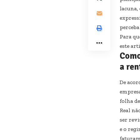
lacuna,
express
perceba
Para qu
este art
Como
a ren
De acor
empresa 
folha d
Real nã
ser rev
e o reg
faturam