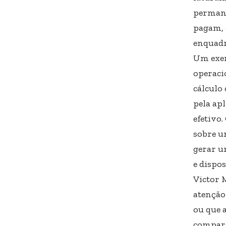
permane
pagam, 
enquad
Um exem
operaci
cálculo
pela ap
efetivo
sobre u
gerar u
e dispo
Victor 
atenção
ou que 
compara