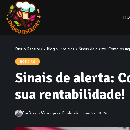
HO
Diário Receitas
>
Blog
>
Notícias
>
Sinais de alerta: Como os i
NOTÍCIAS
Sinais de alerta: 
sua rentabilidade!
Por
Diego Velázquez
Publicado: maio 27, 2026