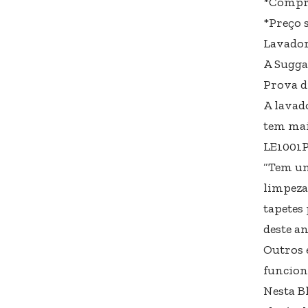
*Compra
*Preço s
Lavador
A Sugga
Prova d
A lavad
tem mai
LE1001P
“Tem um
limpeza
tapetes
deste an
Outros 
funcion
Nesta B