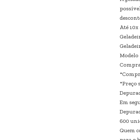
possíve
descont
Até 10x
Geladei
Geladei
Modelo 
Comprar
*Compra
*Preço s
Depurad
Em segu
Depurad
600 uni
Quem co
para o 