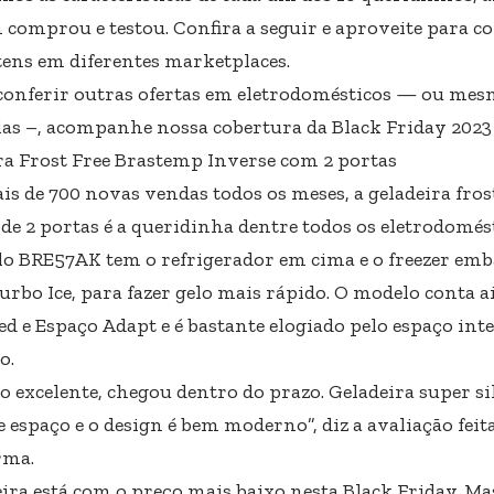
 comprou e testou. Confira a seguir e aproveite para c
itens em diferentes marketplaces.
 conferir outras ofertas em eletrodomésticos — ou me
ias –, acompanhe nossa cobertura da Black Friday 2023 
ra Frost Free Brastemp Inverse com 2 portas
s de 700 novas vendas todos os meses, a geladeira fros
 de 2 portas é a queridinha dentre todos os eletrodomé
o BRE57AK tem o refrigerador em cima e o freezer e
urbo Ice, para fazer gelo mais rápido. O modelo conta 
d e Espaço Adapt e é bastante elogiado pelo espaço inte
o.
o excelente, chegou dentro do prazo. Geladeira super si
e espaço e o design é bem moderno”, diz a avaliação fei
rma.
ira está com o preço mais baixo nesta Black Friday. Mas