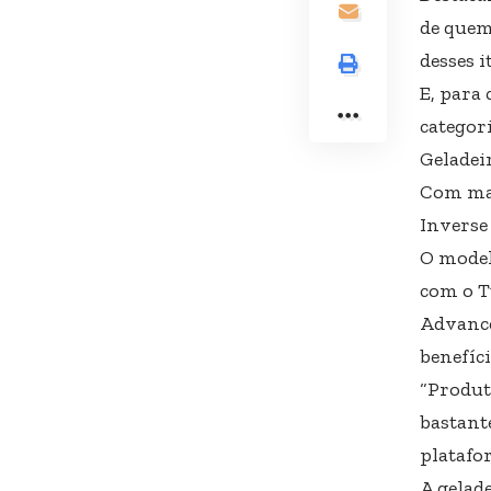
de quem
desses 
E, para
categor
Geladei
Com mai
Inverse
O model
com o T
Advance
benefíci
“Produt
bastant
platafo
A gelade