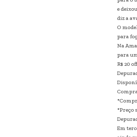
e deixo
diz a av
O model
para fog
Na Amaz
para um
R$ 20 of
Depurad
Disponív
Comprar
*Compra
*Preço s
Depurad
Em terc