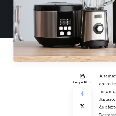
A seman
Compartilhar
encontr
listamo
Amazon 
de ofert
Destaca