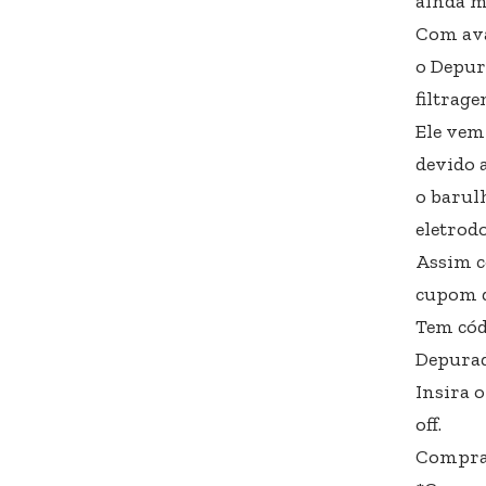
ainda m
Com ava
o Depur
filtrage
Ele vem
devido 
o barulh
eletrod
Assim c
cupom de
Tem cód
Depurad
Insira 
off.
Comprar