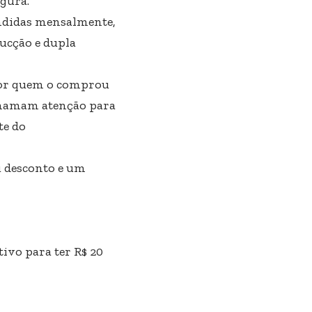
gura.
endidas mensalmente,
ucção e dupla
 por quem o comprou
 chamam atenção para
te do
u desconto e um
ivo para ter R$ 20