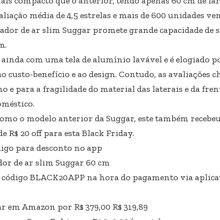
ais compacto que o anterior, tendo apenas 60 cm de lar
liação média de 4,5 estrelas e mais de 600 unidades v
ador de ar slim Suggar promete grande capacidade de s
m.
 ainda com uma tela de alumínio lavável e é elogiado
ao custo-benefício e ao design. Contudo, as avaliações
o e para a fragilidade do material das laterais e da fren
oméstico.
omo o modelo anterior da Suggar, este também recebe
 R$ 20 off para esta Black Friday.
igo para desconto no app
or de ar slim Suggar 60 cm
o código BLACK20APP na hora do pagamento via aplicat
 em Amazon por R$ 379,00 R$ 319,89