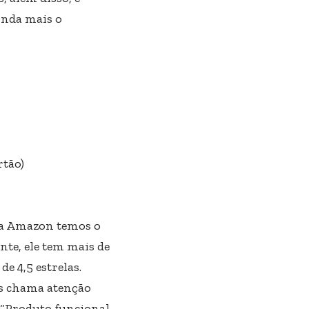
inda mais o
rtão)
da Amazon temos o
te, ele tem mais de
e 4,5 estrelas.
as chama atenção
. “Produto funcional