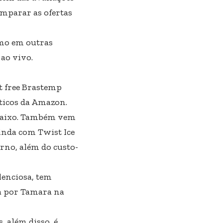
omparar as ofertas
smo em outras
ao vivo.
t free Brastemp
sticos da Amazon.
mbaixo. Também vem
ainda com Twist Ice
rno, além do custo-
lenciosa, tem
ta por Tamara na
, além disso, é