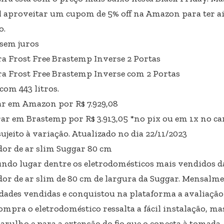
l aproveitar um cupom de 5% off na Amazon para ter a
o.
 sem juros
ra Frost Free Brastemp Inverse 2 Portas
ra Frost Free Brastemp Inverse com 2 Portas
com 443 litros.
 em Amazon por R$ 7.929,08
r em Brastemp por R$ 3.913,05 *no pix ou em 1x no ca
ujeito à variação. Atualizado no dia 22/11/2023
or de ar slim Suggar 80 cm
ndo lugar dentre os eletrodomésticos mais vendidos 
or de ar slim de 80 cm de largura da Suggar. Mensalmen
dades vendidas e conquistou na plataforma a avaliação d
mpra o eletrodoméstico ressalta a fácil instalação, m
barulho e para a extensão do fio que o conecta à tomada