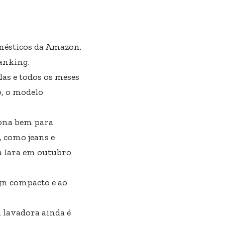
mésticos da Amazon.
ranking.
las e todos os meses
o, o modelo
ona bem para
, como jeans e
ra Iara em outubro
ign compacto e ao
 lavadora ainda é