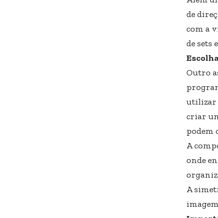
de dire
com a vi
de sets 
Escolha
Outro a
program
utilizar
criar u
podem c
A compos
onde en
organiz
A simetr
imagem 