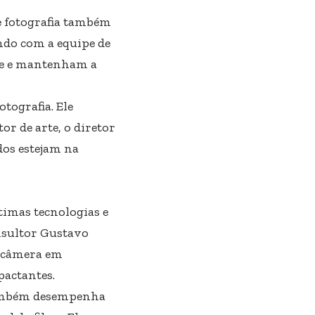
e fotografia também
do com a equipe de
te e mantenham a
tografia. Ele
or de arte, o diretor
dos estejam na
timas tecnologias e
nsultor Gustavo
de câmera em
pactantes.
 também desempenha