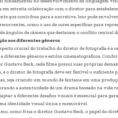
l fundamental no desenvolvimento da linguagem visual
a em estreita colaboração com o diretor para estabelece
ente que contribua para a narrativa. Isso pode envolver
 recorrentes, como o uso de cores específicas para repr
de ângulos de câmera que destacam o conflito central da
ão aos diferentes gêneros
pecto crucial do trabalho do diretor de fotografia é a c
 a diferentes gêneros e estilos cinematográficos. Confo
r Gustavo Beck, cada filme possui suas próprias deman
s, e o diretor de fotografia deve ser flexível o suficiente
s, seja criando um mundo de fantasia em uma produção 
urando a autenticidade de um drama baseado na vida re
aptar a diferentes desafios visuais é essencial para gar
ma identidade visual única e memorável.
mo, como frisa o diretor Gustavo Beck, o papel do diret