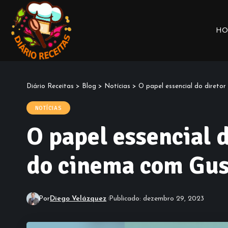
HO
Diário Receitas
>
Blog
>
Notícias
>
O papel essencial do diretor
NOTÍCIAS
O papel essencial d
do cinema com Gus
Por
Diego Velázquez
Publicado: dezembro 29, 2023