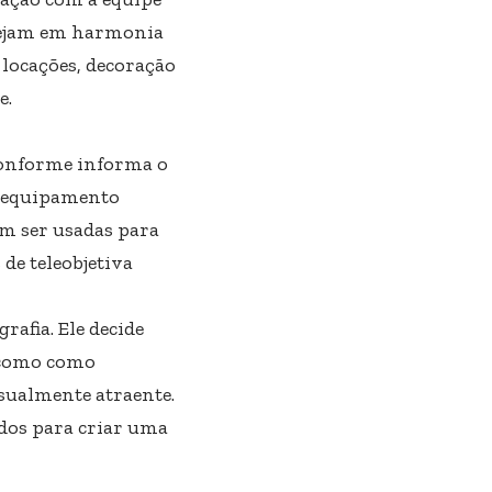
estejam em harmonia
 locações, decoração
e.
 Conforme informa o
l equipamento
em ser usadas para
de teleobjetiva
rafia. Ele decide
m como como
sualmente atraente.
rados para criar uma