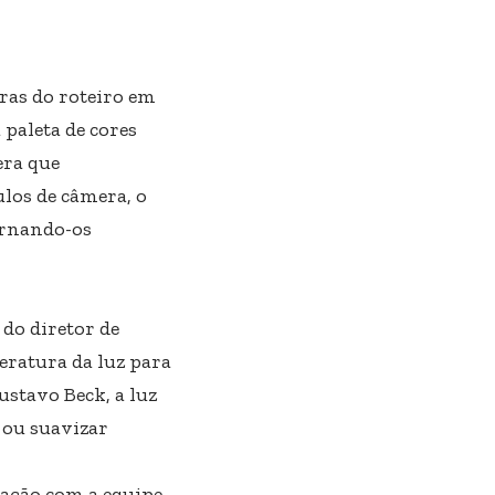
vras do roteiro em
 paleta de cores
era que
los de câmera, o
tornando-os
do diretor de
peratura da luz para
ustavo Beck, a luz
 ou suavizar
oração com a equipe