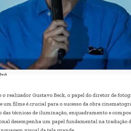
Beck
 o realizador
Gustavo Beck
, o papel do diretor de fotog
e um filme é crucial para o sucesso da obra cinematográ
 das técnicas de iluminação, enquadramento e composi
ional desempenha um papel fundamental na tradução da
linguagem visual da tela grande.