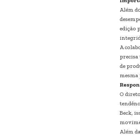
Importâ
Além do
desempe
edição 
integrid
A colabo
precisa 
de prod
mesma p
Respons
O diret
tendênc
Beck, is
movimen
Além da