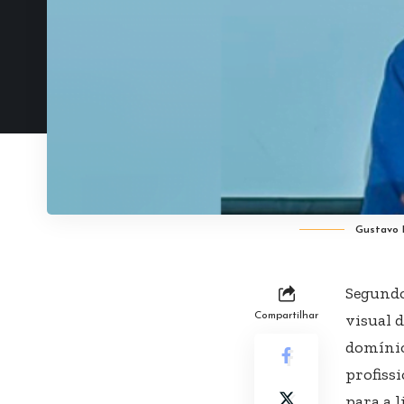
Gustavo 
Segundo
Compartilhar
visual d
domínio
profiss
para a 