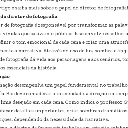
rtigo e saiba mais sobre o papel do diretor de fotografia!
do diretor de fotografia
or de fotografia é responsável por transformar as pala
 vívidas que cativam o público. Isso envolve escolher a
definir o tom emocional de cada cena e criar uma atmosf
ente a narrativa. Através do uso de luz, sombra e ângu
 de fotografia dá vida aos personagens e aos cenários, 
s essenciais da história.
ação
nação desempenha um papel fundamental no trabalho 
ia. Ele deve considerar a intensidade, a direção e a tem
 clima desejado em cada cena. Como indica o professor G
stacar detalhes importantes, criar sombras dramáticas
ições, dependendo da necessidade da narrativa.
sso, o diretor de fotografia trabalha em estreita colab