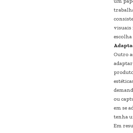
um pape
trabalh
consist
visuais
escolha 
Adaptaç
Outro as
adaptar
produto
estética
demanda
ou capt
em se ad
tenha u
Em resu