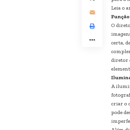
Leia o a
Função 
O diret
imagens
certa, 
complem
diretor
elemento
Ilumin
A ilumi
fotograf
criar o
pode de
imperfe
Além di