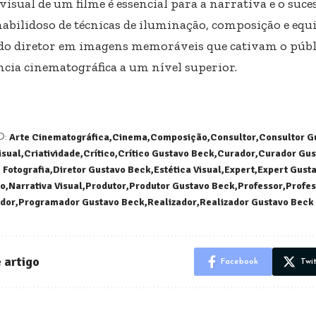
visual de um filme é essencial para a narrativa e o suce
habilidoso de técnicas de iluminação, composição e equ
 do diretor em imagens memoráveis que cativam o públ
ncia cinematográfica a um nível superior.
Arte Cinematográfica
Cinema
Composição
Consultor
Consultor G
D:
isual
Criatividade
Crítico
Crítico Gustavo Beck
Curador
Curador Gus
 Fotografia
Diretor Gustavo Beck
Estética Visual
Expert
Expert Gust
ão
Narrativa Visual
Produtor
Produtor Gustavo Beck
Professor
Profes
dor
Programador Gustavo Beck
Realizador
Realizador Gustavo Beck
 artigo
Facebook
Twi