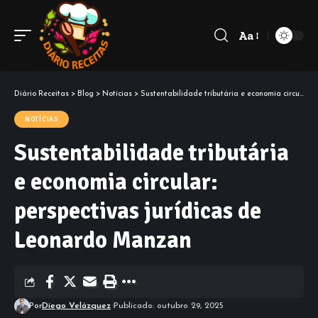
Aa
Diário Receitas
>
Blog
>
Notícias
>
Sustentabilidade tributária e economia circular: perspectivas jurídicas de Leonardo Manzan
NOTÍCIAS
Sustentabilidade tributária
e economia circular:
perspectivas jurídicas de
Leonardo Manzan
Por
Diego Velázquez
Publicado: outubro 29, 2025