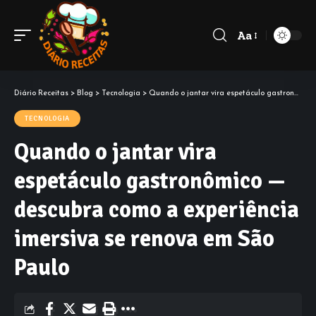
Aa
Diário Receitas
>
Blog
>
Tecnologia
>
Quando o jantar vira espetáculo gastronômico — descubra como a experiência imersiva se renova em São Paulo
TECNOLOGIA
Quando o jantar vira
espetáculo gastronômico —
descubra como a experiência
imersiva se renova em São
Paulo